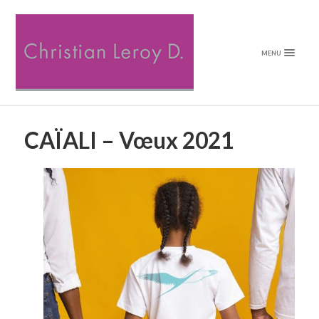
MENU
CAÏALI – Vœux 2021