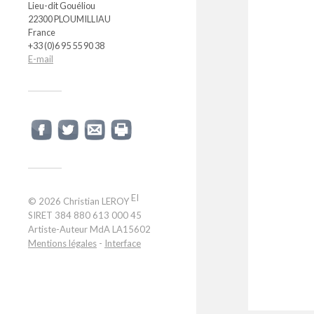
Lieu-dit Gouéliou
22300 PLOUMILLIAU
France
+33 (0)6 95 55 90 38
E-mail
EI
© 2026
Christian LEROY
SIRET 384 880 613 000 45
Artiste-Auteur MdA LA15602
Mentions légales
-
Interface