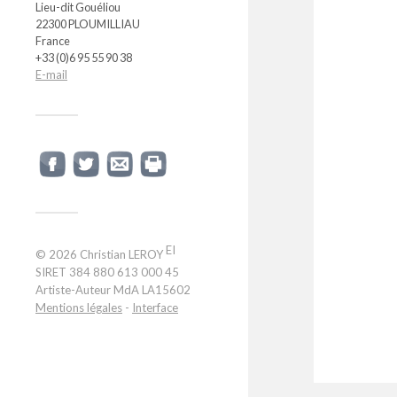
Lieu-dit Gouéliou
22300 PLOUMILLIAU
France
+33 (0)6 95 55 90 38
E-mail
EI
© 2026
Christian LEROY
SIRET 384 880 613 000 45
Artiste-Auteur MdA LA15602
Mentions légales
-
Interface